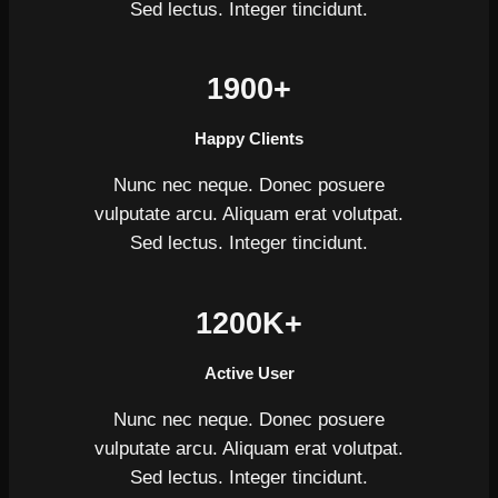
Sed lectus. Integer tincidunt.
1900+
Happy Clients
Nunc nec neque. Donec posuere
vulputate arcu. Aliquam erat volutpat.
Sed lectus. Integer tincidunt.
1200K+
Active User
Nunc nec neque. Donec posuere
vulputate arcu. Aliquam erat volutpat.
Sed lectus. Integer tincidunt.