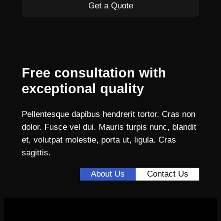
Get a Quote
Free consultation with
exceptional quality
Pellentesque dapibus hendrerit tortor. Cras non
dolor. Fusce vel dui. Mauris turpis nunc, blandit
et, volutpat molestie, porta ut, ligula. Cras
sagittis.
About Us
Contact Us