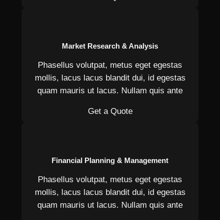
Market Research & Analysis
Phasellus volutpat, metus eget egestas
mollis, lacus lacus blandit dui, id egestas
quam mauris ut lacus. Nullam quis ante
Get a Quote
Financial Planning & Management
Phasellus volutpat, metus eget egestas
mollis, lacus lacus blandit dui, id egestas
quam mauris ut lacus. Nullam quis ante