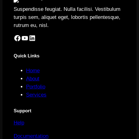
Suspendisse feugiat. Nulla facilisi. Vestibulum
turpis sem, aliquet eget, lobortis pellentesque,
rutrum eu, nisl.
Facebook
YouTube
LinkedIn
Quick Links
Home
About
Portfolio
Services
Support
Help
Documentation