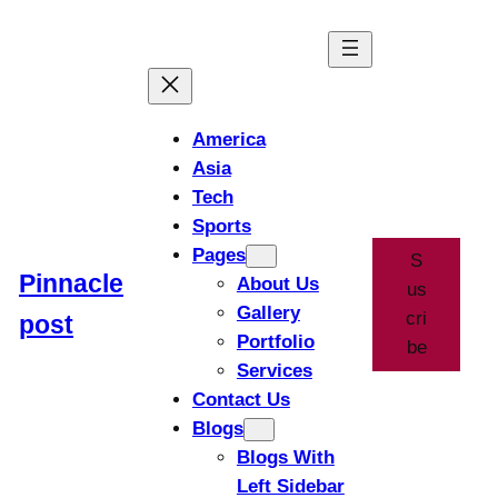
America
Asia
Tech
Sports
Pages
S
Pinnacle
About Us
us
Gallery
cri
post
Portfolio
be
Services
Contact Us
Blogs
Blogs With
Left Sidebar